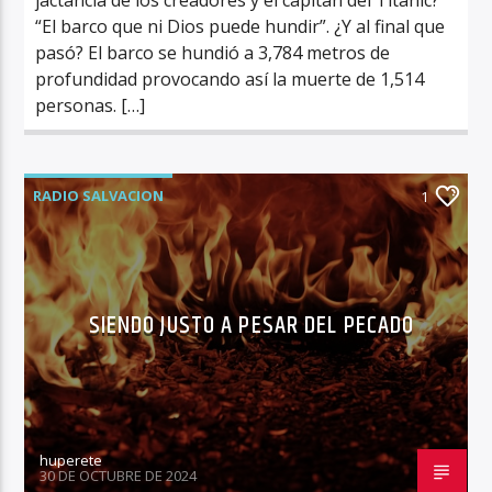
“El barco que ni Dios puede hundir”. ¿Y al final que
pasó? El barco se hundió a 3,784 metros de
profundidad provocando así la muerte de 1,514
personas. […]
RADIO SALVACION
1
SIENDO JUSTO A PESAR DEL PECADO
huperete
30 DE OCTUBRE DE 2024