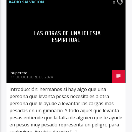
RADIO SALVACION
0
LAS OBRAS DE UNA IGLESIA
ESPIRITUAL
huperete
11 DE OCTUBRE DE 2024
Introducción: hermanos si hay algo que una
persona que levanta pesas necesita es a otra
persona que le ayude a levantar las cargas mas
pesadas en un gimnacio. Y todo aquel que levanta
pesas entiende que la falta de alguien que te ayude
en pesos muy pesado representa un peligro para
cualquiera. En vista de esto […]